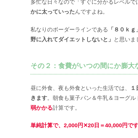
多忙な日々なので「すぐに分かるレベルで
かに太っていった
んですよね。
私なりのボーダーラインである
「８０ｋｇ
野に入れてダイエットしないと」
と思いま
その２：食費がいつの間にか膨大
昼に外食、夜も外食といった生活では、
１
きます
。朝食も菓子パン＆牛乳＆ヨーグル
弱かかる
計算です。
単純計算で、2,000円✕20日＝40,000