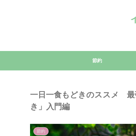
節約
一日一食もどきのススメ 最
き」入門編
節約