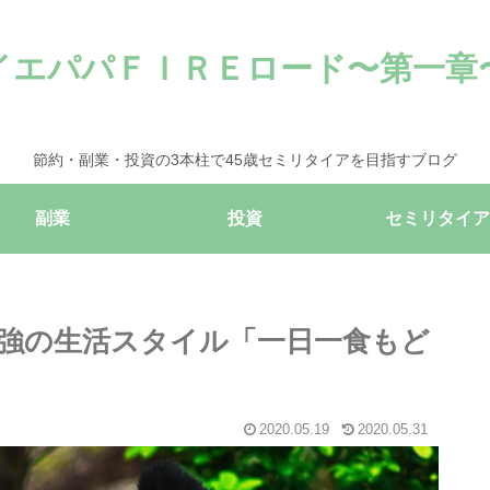
イエパパＦＩＲＥロード〜第一章
節約・副業・投資の3本柱で45歳セミリタイアを目指すブログ
副業
投資
セミリタイア
強の生活スタイル「一日一食もど
2020.05.19
2020.05.31